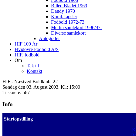
Fodbold 1968
Billed Bladet 1969
Dandy 1970
Koral-kapsler
Fodbold 1972-73
Merlin samlekort 1996/97.
Diverse samlekort
Autografer
HIF 100 År
Hvidovre Fodbold A/S
HIF, fodbold
Om
Tak til
Kontakt
HIF - Næstved Boldklub: 2-1
Søndag den 03. August 2003, Kl.: 15:00
Tilskuere: 567
Info
Startopstilling
Kr
Bo