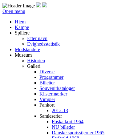
Open menu
Hjem
Kampe
Spillere
Efter navn
Evighedsstatistik
Modstandere
Museum
Historien
Galleri
Diverse
Programmer
Billetter
Souvenirkataloger
Klistermærker
Vimpler
Fankort
2012-13
Samleserier
Foska kort 1964
NU billeder
Danske sportsstjerner 1965