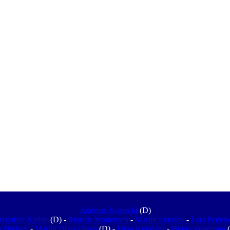
Andreas Kostecki
(D)
istoffer Kjelde
(D) -
Morten Mortensen
-
Martin Lundby
-
Lars Peders
 Nielsen
-
Martin Dons Olsen
(D) -
Dion Knudsen
-
Heine Jørgensen
(