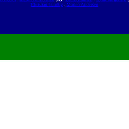
Christian Lundby
-
Morten Andersen