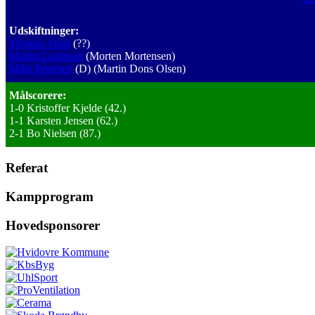
Udskiftninger:
Thomas Frost
(??)
Martin Lauritsen
(Morten Mortensen)
Mike Petersen
(D) (Martin Dons Olsen)
Målscorere:
1-0 Kristoffer Kjelde (42.)
1-1 Karsten Jensen (62.)
2-1 Bo Nielsen (87.)
Referat
Kampprogram
Hovedsponsorer