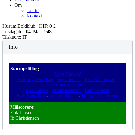
Om
Tak til
Kontakt
Husum Boldklub - HIF: 0-2
Tirsdag den 04. Maj 1948
Tilskuere: IT
Info
Startopstilling
Egon Hansen¹
Henning Svendsen
-
Sejer Jensen
-
Erik Rasmussen
-
Erdmann Ziegler
Erik Larsen
-
Anker Petersen
-
Bent Hansen
Kurt Svendsen
-
Ib Christiansen
-
Helmer Rasmussen
Målscorere:
Erik Larsen
Ib Christiansen