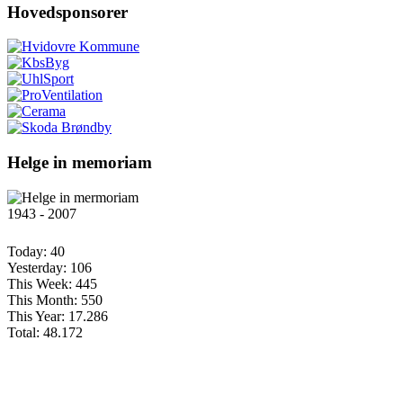
Hovedsponsorer
Helge in memoriam
1943 - 2007
Today:
40
Yesterday:
106
This Week:
445
This Month:
550
This Year:
17.286
Total:
48.172