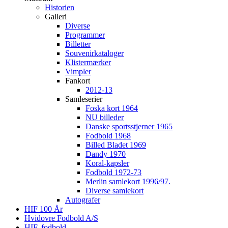
Historien
Galleri
Diverse
Programmer
Billetter
Souvenirkataloger
Klistermærker
Vimpler
Fankort
2012-13
Samleserier
Foska kort 1964
NU billeder
Danske sportsstjerner 1965
Fodbold 1968
Billed Bladet 1969
Dandy 1970
Koral-kapsler
Fodbold 1972-73
Merlin samlekort 1996/97.
Diverse samlekort
Autografer
HIF 100 År
Hvidovre Fodbold A/S
HIF, fodbold